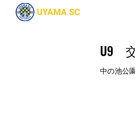
UYAMA SC
Home
入部
U9 
中の池公