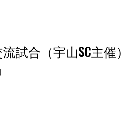
のご案内
宇山SCについて
保護者用ペー
交流試合（宇山SC主催）
園