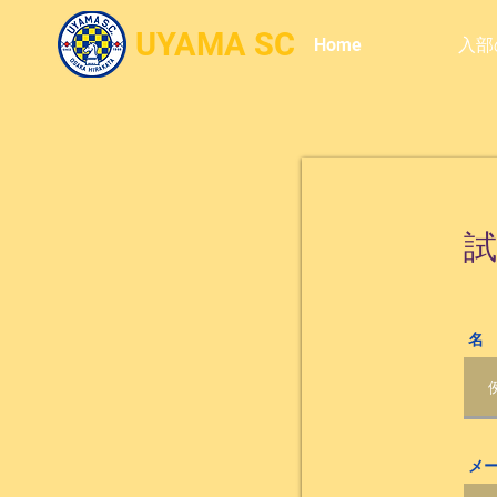
UYAMA SC
Home
入部
名
メ