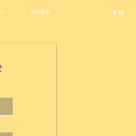
ジ
活動予定
せ