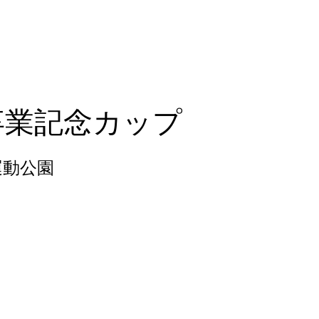
のご案内
宇山SCについて
保護者用ペー
卒業記念カップ
運動公園