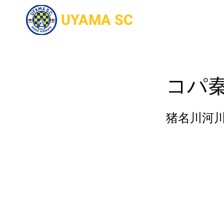
UYAMA SC
Home
入部
コパ秦
猪名川河