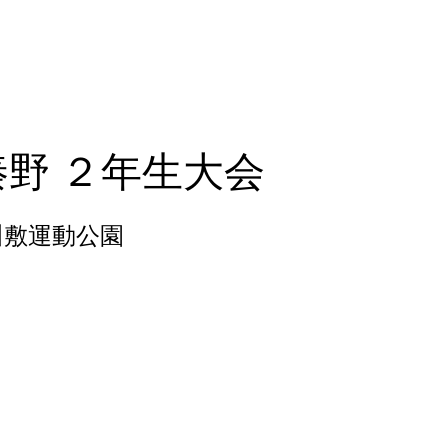
のご案内
宇山SCについて
保護者用ペー
野 ２年生大会
川敷運動公園