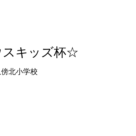
のご案内
宇山SCについて
保護者用ペー
ウスキッズ杯☆
畝傍北小学校