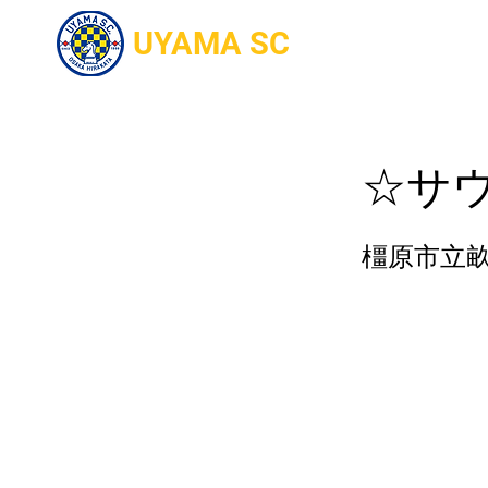
UYAMA SC
Home
入部
☆サ
橿原市立